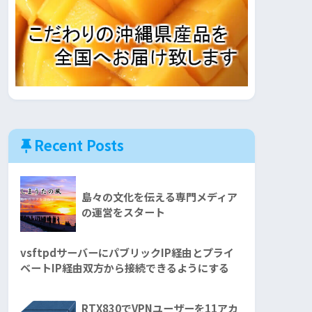
Recent Posts
島々の文化を伝える専門メディア
の運営をスタート
vsftpdサーバーにパブリックIP経由とプライ
ベートIP経由双方から接続できるようにする
RTX830でVPNユーザーを11アカ