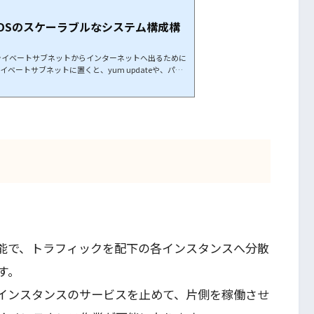
EC2+RDSのスケーラブルなシステム構成構
ライベートサブネットからインターネットへ出るために
ベートサブネットに置くと、yum updateや、パッ
ットに出ていくことができません。そこで、プライベー
ンターネットと通信させるために、NATインスタンスを
経由で外部でに出れるようにします。NAT用セキュリテ
sg-ssh-nat）セキュリティグループに以下を追加
機能で、トラフィックを配下の各インスタンスへ分散
す。
インスタンスのサービスを止めて、片側を稼働させ