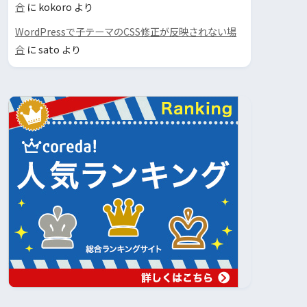
合
に
kokoro
より
WordPressで子テーマのCSS修正が反映されない場
合
に
sato
より