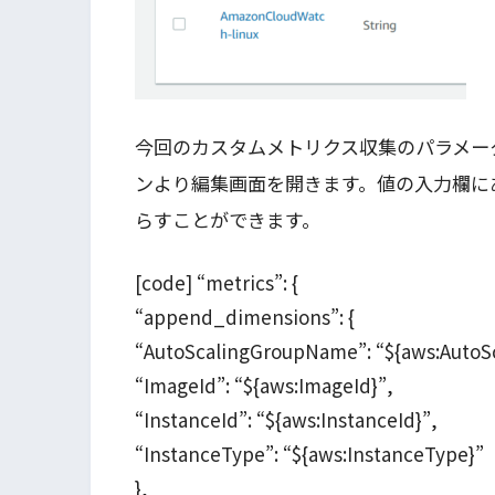
今回のカスタムメトリクス収集のパラメータ「Am
ンより編集画面を開きます。値の入力欄に
らすことができます。
[code] “metrics”: {
“append_dimensions”: {
“AutoScalingGroupName”: “${aws:Auto
“ImageId”: “${aws:ImageId}”,
“InstanceId”: “${aws:InstanceId}”,
“InstanceType”: “${aws:InstanceType}”
},