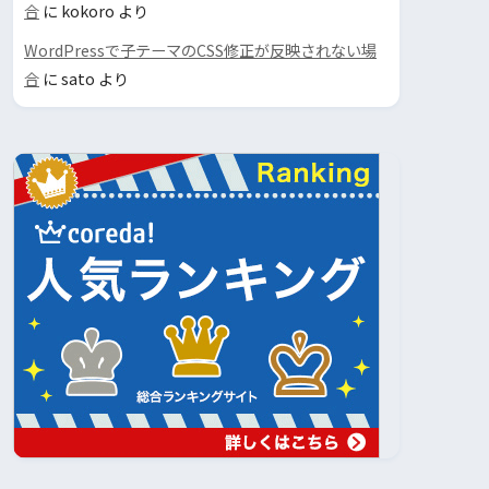
合
に
kokoro
より
WordPressで子テーマのCSS修正が反映されない場
合
に
sato
より