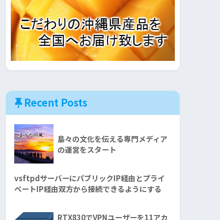
Recent Posts
島々の文化を伝える専門メディア
の運営をスタート
vsftpdサーバーにパブリックIP経由とプライ
ベートIP経由双方から接続できるようにする
RTX830でVPNユーザーを11アカ