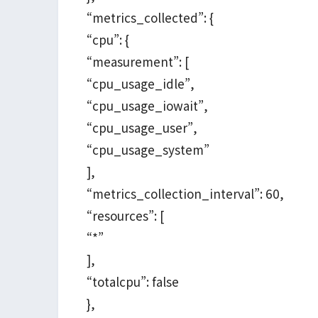
“metrics_collected”: {
“cpu”: {
“measurement”: [
“cpu_usage_idle”,
“cpu_usage_iowait”,
“cpu_usage_user”,
“cpu_usage_system”
],
“metrics_collection_interval”: 60,
“resources”: [
“*”
],
“totalcpu”: false
},