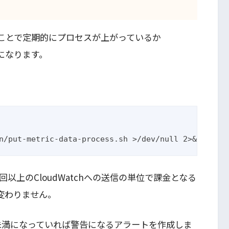
ることで定期的にプロセスが上がっているか
うになります。
n/put-metric-data-process.sh >/dev/null 2>&1
以上のCloudWatchへの送信の単位で課金となる
変わりません。
が1未満になっていれば警告になるアラートを作成しま