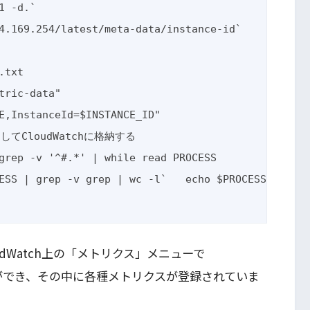
 -d.`

4.169.254/latest/meta-data/instance-id`

txt

tric-data"

E,InstanceId=$INSTANCE_ID"

CloudWatchに格納する

grep -v '^#.*' | while read PROCESS

dWatch上の「メトリクス」メニューで
空間ができ、その中に各種メトリクスが登録されていま