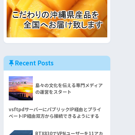
Recent Posts
島々の文化を伝える専門メディア
の運営をスタート
 --dimensions [ディメンジョン] --value [対象プロセス名の数] -
vsftpdサーバーにパブリックIP経由とプライ
ベートIP経由双方から接続できるようにする
RTX830でVPNユーザーを11アカ