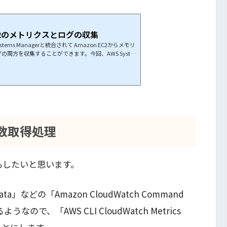
でEC2のメトリクスとログの収集
 Systems Managerと統合されて Amazon EC2からメモリ
両方を収集することができます。今回、AWS Syste
Watch Agent でEC2からメトリクスとログを収集できるよ
Roleを作成します。EC2上で CloudWatch Agent 設
nager Parameter Store に保存するIAMロール
しメトリックスを取得する各EC2サーバー用のIAMロールの2種
ス数取得処理
定もしたいと思います。
」などの「Amazon CloudWatch Command
うなので、「AWS CLI CloudWatch Metrics