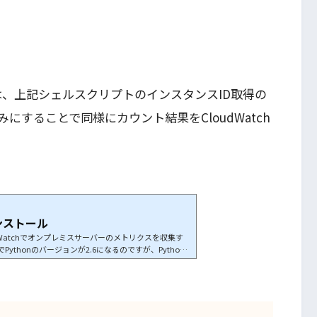
では、上記シェルスクリプトのインスタンスID取得の
することで同様にカウント結果をCloudWatch
のインストール
oudWatchでオンプレミスサーバーのメトリクスを収集す
ythonのバージョンが2.6になるのですが、Python
ストールこのPython2.6 環境に Python2.7をインスト
entos-release-scl-rh$ sudo yum install python2
階では、認識されるpython…