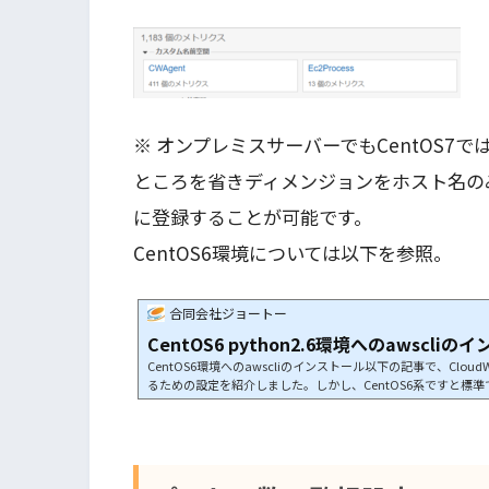
※ オンプレミスサーバーでもCentOS7
ところを省きディメンジョンをホスト名のみに
に登録することが可能です。
CentOS6環境については以下を参照。
合同会社ジョートー
CentOS6 python2.6環境へのawscli
CentOS6環境へのawscliのインストール以下の記事で、Cl
るための設定を紹介しました。しかし、CentOS6系ですと標準でP
2.6ですとawscliのインストールができません。Python2.7のイン
ールします。Software Collectionsを使います。$ sudo yum install c
7バージョンを確認します。$ python -VPython 2.6.6この段