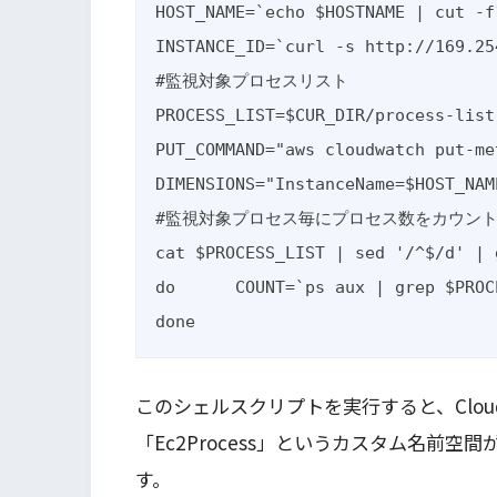
HOST_NAME=`echo $HOSTNAME | cut -f1
INSTANCE_ID=`curl -s http://169.25
#監視対象プロセスリスト

PROCESS_LIST=$CUR_DIR/process-list.
PUT_COMMAND="aws cloudwatch put-me
DIMENSIONS="InstanceName=$HOST_NAM
#監視対象プロセス毎にプロセス数をカウントして
cat $PROCESS_LIST | sed '/^$/d' | 
do	COUNT=`ps aux | grep $PROCESS | grep -v grep | wc -l`	echo $PROCESS:$COUNT	$PUT_COMMAND --metric-name $PROCESS --namespace $NAMESPACE --dimensions $DIMENSIONS --value $COUNT --unit $UNIT --region $REGION

done
このシェルスクリプトを実行すると、Clou
「Ec2Process」というカスタム名前
す。