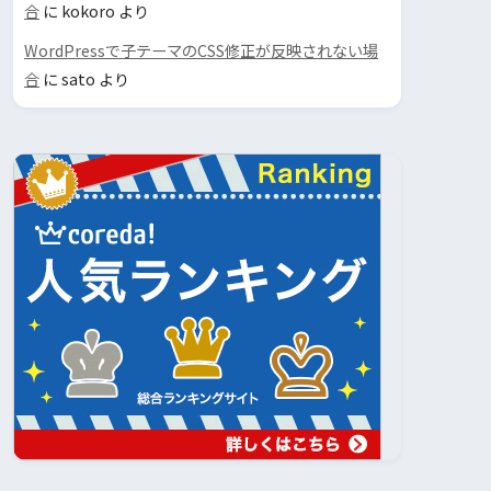
合
に
kokoro
より
WordPressで子テーマのCSS修正が反映されない場
合
に
sato
より