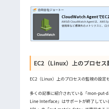
合同会社ジョートー
CloudWatch Agent
AWSの CloudWatch Agent は、AWS
使用率など標準外のメトリクスと、ログの
ms Manager から操作して、Cloud
うにします。IAM Roleの作成EC2用のIAM 
定を行い作成した設定ファイルをSystems Ma
と、CloudWatch Agent を実行
類を作成…
EC2（Linux）上のプロセ
EC2（Linux）上のプロセスの監視の設
多くの記事に紹介されている「mon-put-data
Line Interface」はサポートが終了しているよ